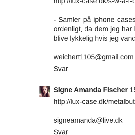
http://lux-case.dk/s-w-a-t
- Samler på iphone cases
ordenligt, da dem jeg har 
blive lykkelig hvis jeg van
weichert1105@gmail.com
Svar
Signe Amanda Fischer
1
http://lux-case.dk/metalb
signeamanda@live.dk
Svar