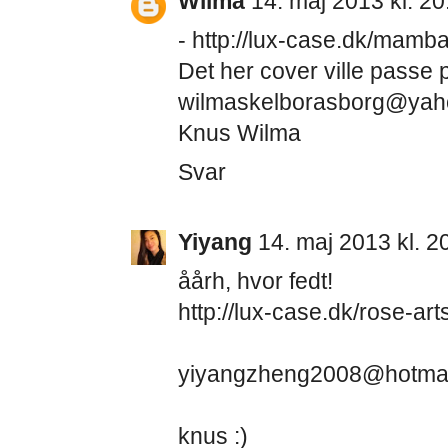
Wilma
14. maj 2013 kl. 20
- http://lux-case.dk/mamb
Det her cover ville passe p
wilmaskelborasborg@yaho
Knus Wilma
Svar
Yiyang
14. maj 2013 kl. 2
åårh, hvor fedt!
http://lux-case.dk/rose-ar
yiyangzheng2008@hotmai
knus :)