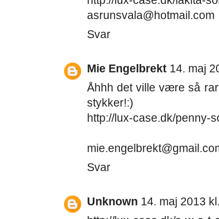
http://lux-case.dk/lakita-s
asrunsvala@hotmail.com
Svar
Mie Engelbrekt
14. maj 2
Åhhh det ville være så rar
stykker!:)
http://lux-case.dk/penny-s
mie.engelbrekt@gmail.co
Svar
Unknown
14. maj 2013 kl