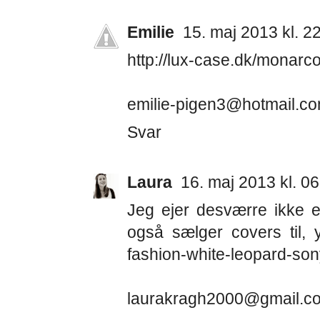
Emilie
15. maj 2013 kl. 2
http://lux-case.dk/monar
emilie-pigen3@hotmail.c
Svar
Laura
16. maj 2013 kl. 0
Jeg ejer desværre ikke e
også sælger covers til, ya
fashion-white-leopard-son
laurakragh2000@gmail.c