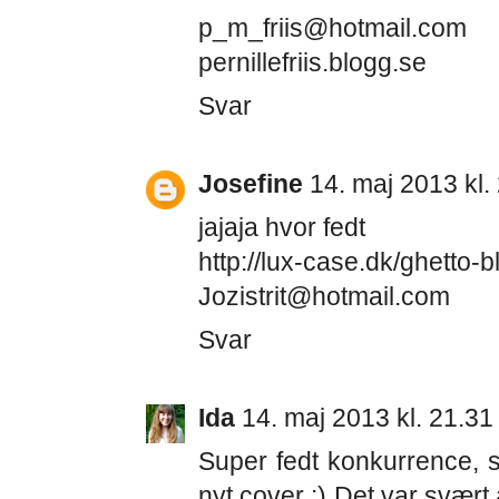
p_m_friis@hotmail.com
pernillefriis.blogg.se
Svar
Josefine
14. maj 2013 kl.
jajaja hvor fedt
http://lux-case.dk/ghetto-
Jozistrit@hotmail.com
Svar
Ida
14. maj 2013 kl. 21.31
Super fedt konkurrence, so
nyt cover :) Det var svært