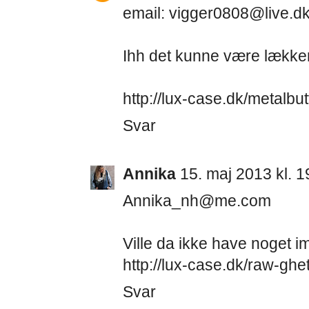
email: vigger0808@live.d
Ihh det kunne være lækkert
http://lux-case.dk/metalb
Svar
Annika
15. maj 2013 kl. 1
Annika_nh@me.com
Ville da ikke have noget im
http://lux-case.dk/raw-ghe
Svar